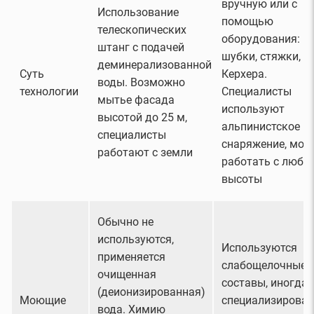
вручную или с
Использование
помощью
телескопических
оборудования:
штанг с подачей
шубки, стяжки,
деминерализованной
Суть
Керхера.
воды. Возможно
технологии
Специалисты
мытье фасада
используют
высотой до 25 м,
альпинистское
специалисты
снаряжение, мог
работают с земли
работать с любо
высоты
Обычно не
используются,
Используются
применяется
слабощелочные
очищенная
составы, иногда
(деионизированная)
Моющие
специализирова
вода. Химию