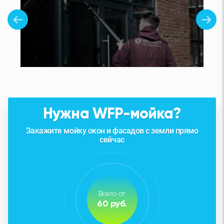
Нужна WFP-мойка?
Закажите мойку окон и фасадов с земли прямо
сейчас
Всего от
60 руб.